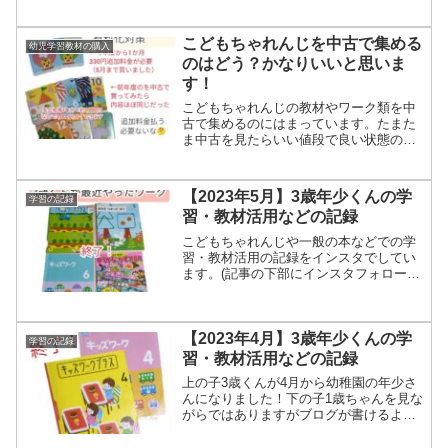
タンがありますのでフォローお気軽にど
うぞ！)ブログではインスタで投稿した内
容をまとめとして残しておきます。1歳の
こどもちゃれんじを中古で集める
幼児学習教材の購入
知育・指先の運動 ...
のはどう？かなりいいと思いま
す！
こどもちゃれんじの教材やワーク類を中
古で集めるのにはまっています。たまた
ま中古を見たらいい値段で良い状態のも
のが揃っていたので買い集めたものを紹
介します。こどもちゃれんじ表現プラス
を中古で揃えて1冊あたり387円こどもち
【2023年5月】3歳年少くんの学
学習の記録
ゃれんじを中古で買う...
習・教材活用などの記録
こどもちゃれんじや一般の本などでの学
習・教材活用の記録をインスタでしてい
ます。(記事の下部にインスタフォローボ
タンがありますのでフォローお気軽にど
うぞ！)ブログではインスタで投稿した内
容をまとめとして残しておきます。学習
記録 めばえ2冊ワー...
【2023年4月】3歳年少くんの学
学習の記録
習・教材活用などの記録
上の子3歳くんが4月から幼稚園の年少さ
んになりました！下の子1歳ちゃんを見な
がらではありますがブログが書けるよう
になりました！こどもちゃれんじや一般
の本などでの学習・教材活用の記録をイ