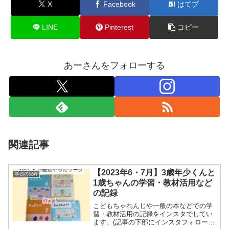
X
Facebook
はてブ
LINE
Pinterest
コピー
あーさんをフォローする
関連記事
【2023年6・7月】3歳年少くんと
学習の記録
1歳ちゃんの学習・教材活用など
の記録
こどもちゃれんじや一般の本などでの学
習・教材活用の記録をインスタでしてい
ます。(記事の下部にインスタフォローボ