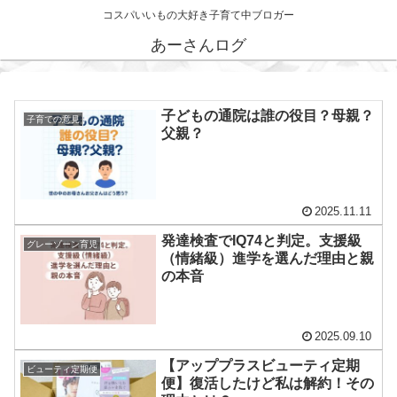
コスパいいもの大好き子育て中ブロガー
あーさんログ
子どもの通院は誰の役目？母親？
子育ての意見
父親？
2025.11.11
発達検査でIQ74と判定。支援級
グレーゾーン育児
（情緒級）進学を選んだ理由と親
の本音
2025.09.10
【アッププラスビューティ定期
ビューティ定期便
便】復活したけど私は解約！その