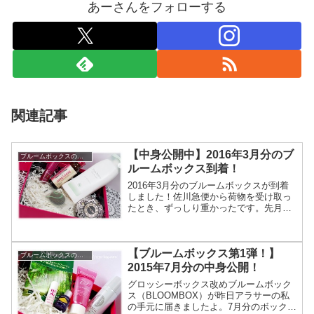
あーさんをフォローする
関連記事
【中身公開中】2016年3月分のブ
ブルームボックスの中身
ルームボックス到着！
2016年3月分のブルームボックスが到着
しました！佐川急便から荷物を受け取っ
たとき、ずっしり重かったです。先月の
BOX内容が豪華だったので、今回はそん
なに期待していないのですが、さて今月
ブルームボックスの中身はどんなのだっ
【ブルームボックス第1弾！】
たのでしょうか？2...
ブルームボックスの中身
2015年7月分の中身公開！
グロッシーボックス改めブルームボック
ス（BLOOMBOX）が昨日アラサーの私
の手元に届きましたよ。7月分のボックス