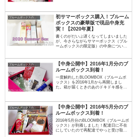
の中身は…うーん、微妙！今月の内容も
残念という声が多いようですが、先月の
パウチ商品オンパレードよりマシに見え
初サマーボックス購入！ブルーム
るのは私だけでしょ...
ブルームボックスの中身
ボックスの豪華版で現品中身充
実！【2020年夏】
書くのがだいぶ遅くなってしまいました
が、今さらながらサマーボックス（ブル
ームボックスの限定版）の中身について
書いていきます。6月下旬に届いて書くの
が9月になっちゃいましたが、化粧水以外
はすべて使ってみましたので使用感も合
【中身公開中】2016年1月分のブ
ブルームボックスの中身
わせて書いてきますよ...
ルームボックス到着！
一度解約したBLOOMBOX（ブルームボ
ックス）を2016年1月から再開しまし
た。箱が届くときのあのドキドキ感を忘
れられなかったのです…！6か月契約で注
文しましたので、またしばらく中身公開
にお付き合いくださいませ～。2016年1
【中身公開中】2016年5月分のブ
月のブルーム...
ブルームボックスの中身
ルームボックス到着！
2016年5月分のBLOOMBOX（ブルームボ
ックス）が到着しました！配達日に不在
にしていたので再配達でやっと受け取れ
ました。いつもは毎月27日前後に届くん