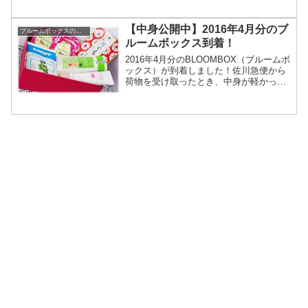
ですが、今月は少し遅かったですね。
5/30着の日付指定で配送されていまし
【中身公開中】2016年4月分のブ
た。さあ、今...
ブルームボックスの中身
ルームボックス到着！
2016年4月分のBLOOMBOX（ブルームボ
ックス）が到着しました！佐川急便から
荷物を受け取ったとき、中身が軽かった
ので開ける前から今回はハズレの予感が
しました。2月分と3月分の中身が豪華す
ぎたのでそろそろハズレが来てもおかし
くないはずと...