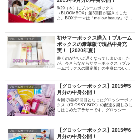
2015年9月分の中身公開！
9/29（木）にブルームボックス
（BLOOMBOX）第3回目が届きました
よ。BOXテーマは「mellow beauty」で
す。箱番号はEでした。開けた瞬間の感
想は「今回は良さそう」。9月号のボック
スはオーガニックボックス（要予約）と
初サマーボックス購入！ブルーム
通常ボッ...
ブルームボックスの中身
ボックスの豪華版で現品中身充
実！【2020年夏】
書くのがだいぶ遅くなってしまいました
が、今さらながらサマーボックス（ブル
ームボックスの限定版）の中身について
書いていきます。6月下旬に届いて書くの
が9月になっちゃいましたが、化粧水以外
はすべて使ってみましたので使用感も合
【グロッシーボックス】2015年5
ブルームボックスの中身
わせて書いてきますよ...
月分の中身公開！
今回で継続2回目となったグロッシーボッ
クス（GLOSSY BOX）の配達を楽しみに
しはじめたアラサーです。グロッシーボ
ックスはお試しコスメの詰め合わせ品を
毎月1,500円程度で楽しめるお楽しみボッ
クスです。到着するまで何が入っている
【グロッシーボックス】2015年6
のかわか...
ブルームボックスの中身
月分の中身公開！