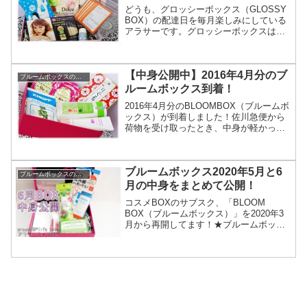
どうも、グロッシーボックス（GLOSSY
BOX）の配達日を毎月楽しみにしている
アラサーです。グロッシーボックスはお
試しコスメの詰め合わせ品を毎月1,500円
程度で楽しめるお楽しみボックスです。
到着するまで何が入っているのかわかり
【中身公開中】2016年4月分のブ
ません。い...
ブルームボックスの中身
ルームボックス到着！
2016年4月分のBLOOMBOX（ブルームボ
ックス）が到着しました！佐川急便から
荷物を受け取ったとき、中身が軽かった
ので開ける前から今回はハズレの予感が
しました。2月分と3月分の中身が豪華す
ぎたのでそろそろハズレが来てもおかし
ブルームボックス2020年5月と6
くないはずと...
ブルームボックスの中身
月の中身をまとめて公開！
コスメBOXのサブスク、「BLOOM
BOX（ブルームボックス）」を2020年3
月から再開してます！★ブルームボック
スとは？＠cosmeの会社が運営している
月額制コスメボックスサブスクリプショ
ンサービスです。事前に入力したビュー
ティープロフ...