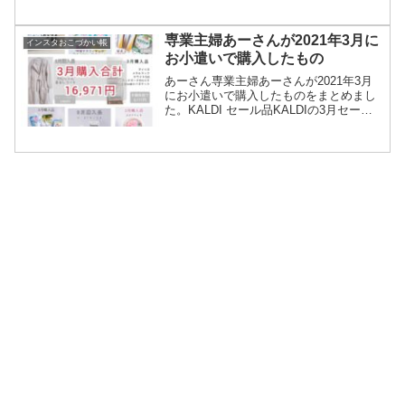
（純ハイドロキノン8％）楽天市場で見る
＞＞純ハイドロキノン 8％配合 キソ ハイ
ドロクリーム ...
専業主婦あーさんが2021年3月に
インスタおこづかい帳
お小遣いで購入したもの
あーさん専業主婦あーさんが2021年3月
にお小遣いで購入したものをまとめまし
た。KALDI セール品KALDIの3月セール
品を購入しました！お小遣いで買った分
はシチリアンレモンサワーとインスタン
トチャイです。LINEポイントが貯まって
たので...