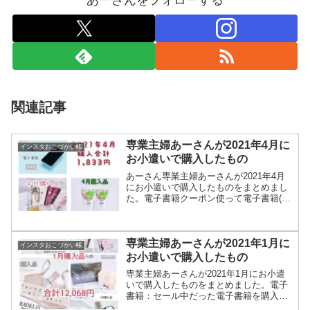
関連記事
専業主婦あーさんが2021年4月に
インスタおこづかい帳
お小遣いで購入したもの
あーさん専業主婦あーさんが2021年4月
にお小遣いで購入したものをまとめまし
た。電子書籍クーポン使って電子書籍(マ
ンガ)購入！やっぱり単話は割高だわぁ😂
永遠に課金しなきゃ読み終わらない次か
らまとめて単行本になってるやつだけ買
おう😇反省#電子...
専業主婦あーさんが2021年1月に
インスタおこづかい帳
お小遣いで購入したもの
専業主婦あーさんが2021年1月にお小遣
いで購入したものをまとめました。電子
書籍：セール中だった電子書籍を購入。
基礎化粧品研究所 ハイドロクリーム